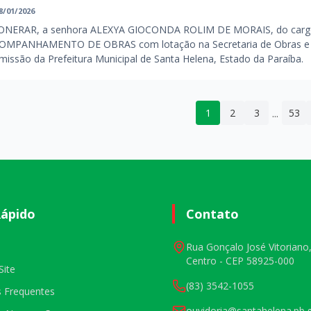
8/01/2026
ONERAR, a senhora ALEXYA GIOCONDA ROLIM DE MORAIS, do carg
OMPANHAMENTO DE OBRAS com lotação na Secretaria de Obras e In
missão da Prefeitura Municipal de Santa Helena, Estado da Paraíba.
...
1
2
3
53
Rápido
Contato
Rua Gonçalo José Vitoriano,
Centro - CEP 58925-000
Site
(83) 3542-1055
s Frequentes
ouvidoria@santahelena.pb.g