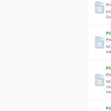
1
EX
Qu
PO
0
NO
Ga
PO
0
NO
co
Sa
PO