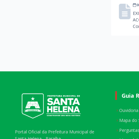
0
EX
AC
Co
Guia 
Ouvidoria
Mapa do 
Pergunta
Portal Oficial da Prefeitura Municipal de
Santa Helena - Paraíba.