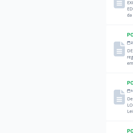
EX
ED
da 
PO
2
DE
reg
em
PO
1
Dec
LO
Lei
PO