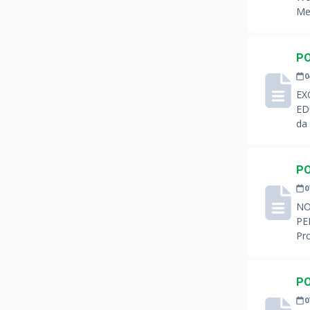
Me
PO
0
EX
ED
da 
PO
0
NO
PE
Pr
PO
0