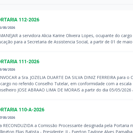
RTARIA 112-2026
5/05/2026
ANEJAR a servidora Alicia Karine Oliveira Lopes, ocupante do cargo 
cação para a Secretaria de Assistencia Social, a partir de 01 de maio
RTARIA 111-2026
3/06/2026
NVOCAR a Sra. JOZELIA DUARTE DA SILVA DINIZ FERREIRA para o Conse
 cargo no referido Conselho Tutelar, em conformidade com a escala
nselheiro JOSE ABRAAO LIMA DE MORAIS a partir do dia 05/05/2026 a
RTARIA 110-A-2026
7/05/2026
ca RECONDUZIDA a Comissão Processante designada pela Portaria nº 
lington Elias Batista - Presidente; II - Everton Taylone Alves Parnaíba