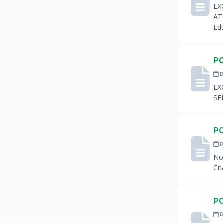
EX
AT
Ed
PO
0
EX
SE
PO
0
No
Cr
PO
0